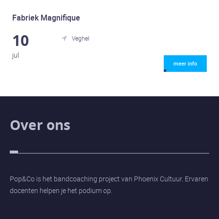
Fabriek Magnifique
10
Veghel

jul
meer info
Over ons
Pop&Co is het bandcoaching project van Phoenix Cultuur. Ervaren
docenten helpen je het podium op.