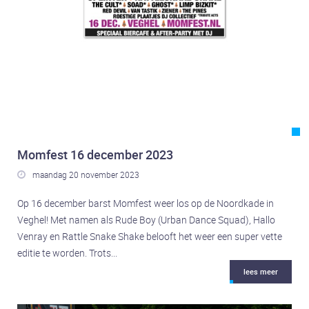
Sint-Oedenrode
Nieuws
Nieuws
Inschrijven
Inschrijven
FAQ
Momfest 16 december 2023
FAQ
maandag 20 november 2023

Agenda
Agenda
Op 16 december barst Momfest weer los op de Noordkade in
Veghel! Met namen als Rude Boy (Urban Dance Squad), Hallo
Volg ons!
Venray en Rattle Snake Shake belooft het weer een super vette
Op Facebook
editie te worden. Trots...
Op Instagram
lees meer
Op YouTube