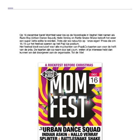
Ensane
Lunar Wave
MP-47
Turbulence
Composites
Black Velvet
The Next Generation
Sound Bites
Eden
Sylo6
Repetitieruimtes
Veghel
Schijndel