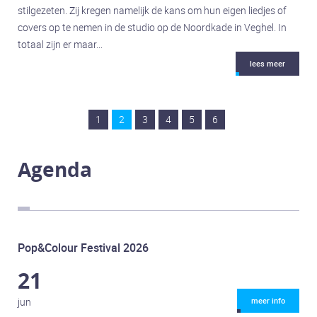
stilgezeten. Zij kregen namelijk de kans om hun eigen liedjes of
covers op te nemen in de studio op de Noordkade in Veghel. In
totaal zijn er maar...
lees meer
1
2
3
4
5
6
Agenda
Pop&Colour Festival 2026
21
jun
meer info