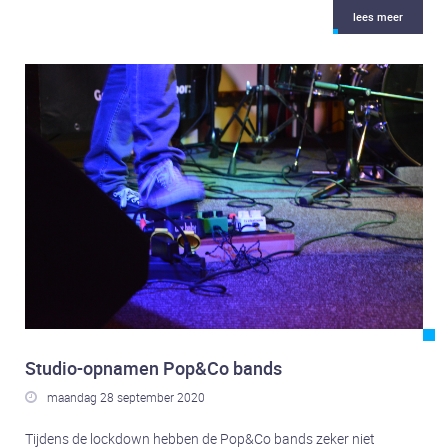
lees meer
Studio-opnamen Pop&Co bands
maandag 28 september 2020

Tijdens de lockdown hebben de Pop&Co bands zeker niet